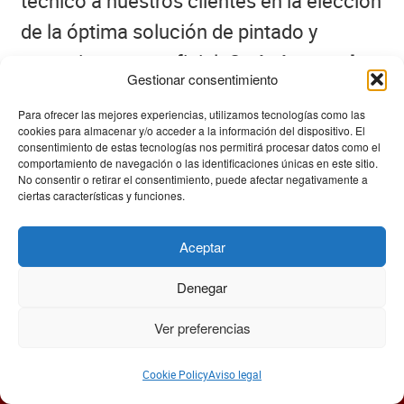
técnico a nuestros clientes en la elección
de la óptima solución de pintado y
tratamiento superficial.
Optimizamos los
Gestionar consentimiento
procesos
para conseguir unos costes
Para ofrecer las mejores experiencias, utilizamos tecnologías como las
moderados, cumpliendo con la normativa
cookies para almacenar y/o acceder a la información del dispositivo. El
consentimiento de estas tecnologías nos permitirá procesar datos como el
técnica y medioambiental del proyecto.
comportamiento de navegación o las identificaciones únicas en este sitio.
No consentir o retirar el consentimiento, puede afectar negativamente a
ciertas características y funciones.
En nuestras instalaciones podemos
Cómo muchas páginas web, utilizamos “cookies”para ofrecerte
ocuparnos de todo el proceso: pintado,
Aceptar
la mejor experiencia de navegación posible. Si continúas
tratamiento superficial, premontaje,
navegando entenderemos que aceptas nuestra
Política
Denegar
de privacidad
.
montaje, etiquetado, código de barras,
Ver preferencias
embalaje, etc, ahorrando así al cliente
Ok
transportes, deterioros, tiempo y dinero.
Cookie Policy
Aviso legal